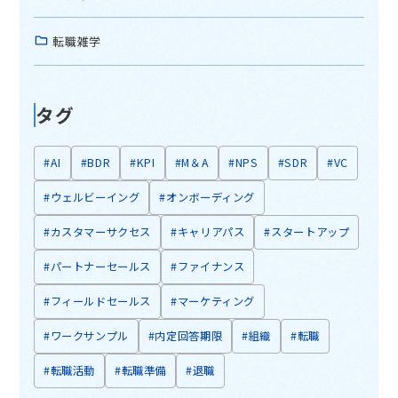
転職雑学
タグ
#AI
#BDR
#KPI
#M＆A
#NPS
#SDR
#VC
#ウェルビーイング
#オンボーディング
#カスタマーサクセス
#キャリアパス
#スタートアップ
#パートナーセールス
#ファイナンス
#フィールドセールス
#マーケティング
#ワークサンプル
#内定回答期限
#組織
#転職
#転職活動
#転職準備
#退職