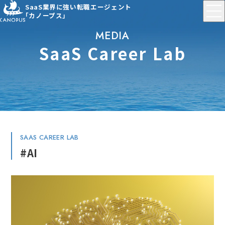
SaaS業界に強い転職エージェント
「カノープス」
MEDIA
SaaS Career Lab
SAAS CAREER LAB
#AI