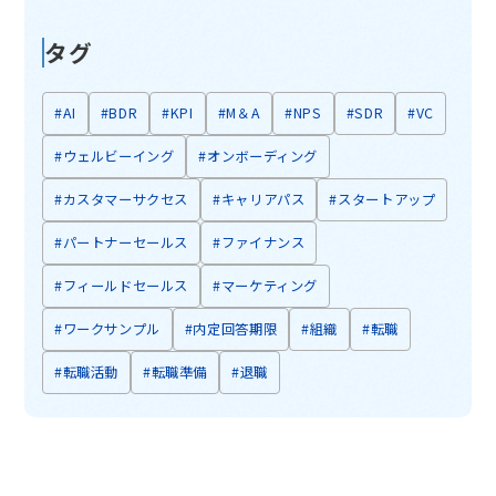
タグ
#AI
#BDR
#KPI
#M＆A
#NPS
#SDR
#VC
#ウェルビーイング
#オンボーディング
#カスタマーサクセス
#キャリアパス
#スタートアップ
#パートナーセールス
#ファイナンス
#フィールドセールス
#マーケティング
#ワークサンプル
#内定回答期限
#組織
#転職
#転職活動
#転職準備
#退職