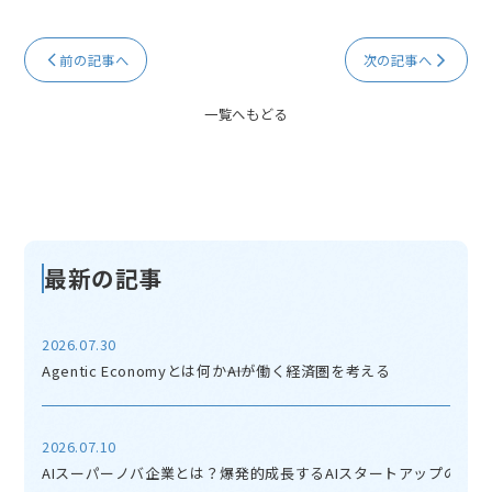
a
at
c
e
前の記事へ
次の記事へ
e
n
b
a
一覧へもどる
o
o
k
最新の記事
2026.07.30
Agentic Economyとは何か――AIが働く経済圏を考える
2026.07.10
AIスーパーノバ企業とは？爆発的成長するAIスタートアップの正体