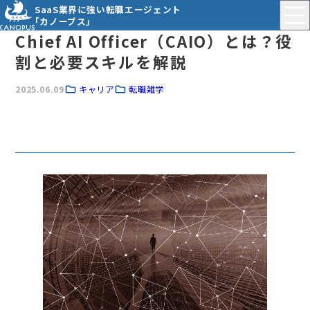
SaaS業界に強い転職エージェント
「カノープス」
Chief AI Officer（CAIO）とは？役
割と必要スキルを解説
2025.06.09
キャリア
転職雑学