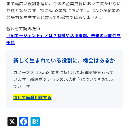
まで幅広い役割を担い、今後の企業成長において欠かせない
存在となります。特にSaaS業界においては、CAIOが企業の
競争力を左右すると言っても過言ではありません。
合わせて読みたい
「AIエージェント」とは？特徴や活用事例、未来の可能性を
予想
新しく生まれている役割に、機会はあるか
カノープスは SaaS 業界に特化した転職支援を行って
います。新設ポジションの求人動向についてもお伝え
できます。
無料で転職相談する
X
F
H