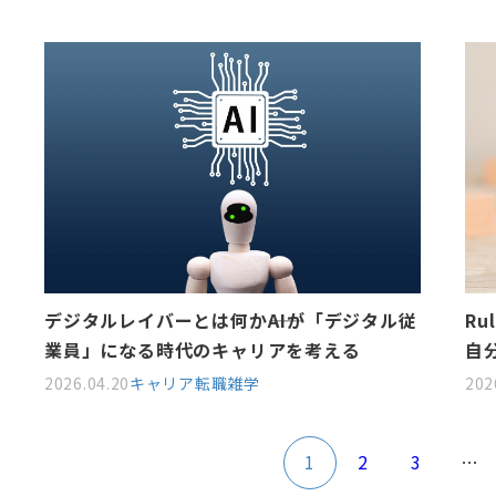
デジタルレイバーとは何か――AIが「デジタル従
Ru
業員」になる時代のキャリアを考える
自
2026.04.20
キャリア
転職雑学
202
1
2
3
…