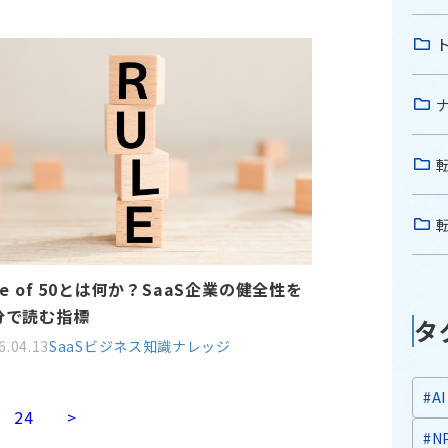
le of 50とは何か？SaaS企業の健全性を
分で読む指標
タ
6.04.13
SaaSビジネス知識
ナレッジ
#AI
24
>
#N