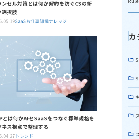
Ru
ウンセル対策とは何か――解約を防ぐCSの新
い選択肢
6.05.19
SaaSお仕事知識
ナレッジ
カ
Pとは何か――AIとSaaSをつなぐ標準規格を
ジネス視点で整理する
6.04.27
トレンド