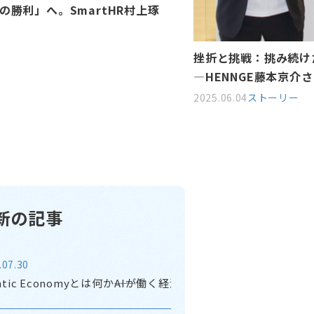
「人事×ビジネス」を
リア論―PLAID宮本
、確かな未来を歩んでいく力
2025.05.09
ストーリー
ュー
新の記事
.07.30
ntic Economyとは何か――AIが働く経済圏を考える