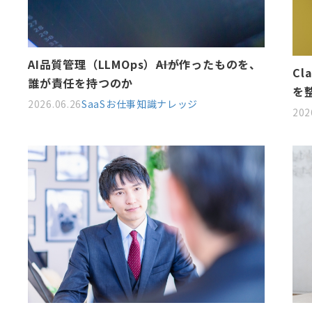
AI品質管理（LLMOps）――AIが作ったものを、
Cl
誰が責任を持つのか
を
2026.06.26
SaaSお仕事知識
ナレッジ
202