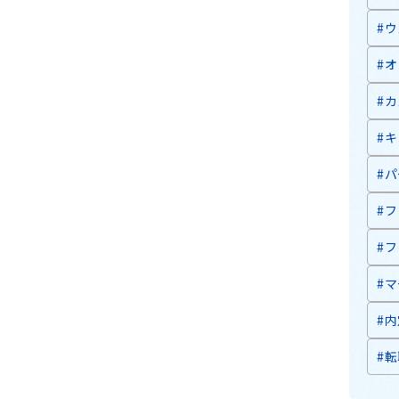
#
#
#
#
#
#
#
#
#
#