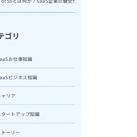
le of 50とは何か？SaaS企業の健全性を自分で読む指標
テゴリ
SaaSお仕事知識
SaaSビジネス知識
キャリア
スタートアップ知識
ストーリー