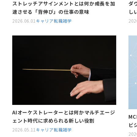
ストレッチアサインメントとは何か――成長を加
ダ
速させる「背伸び」の仕事の意味
し
2026.06.01
キャリア
転職雑学
202
AIオーケストレーターとは何か――マルチエージ
MC
ェント時代に求められる新しい役割
ビ
2026.05.11
キャリア
転職雑学
202