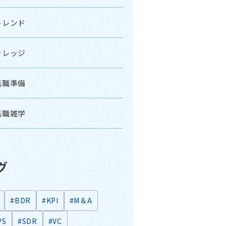
トレンド
ナレッジ
転職準備
転職雑学
グ
#BDR
#KPI
#M＆A
PS
#SDR
#VC