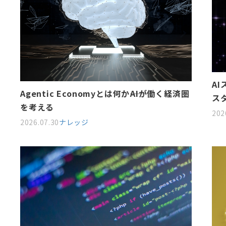
A
Agentic Economyとは何か――AIが働く経済圏
ス
を考える
202
2026.07.30
ナレッジ