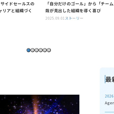
martHR村上琢
挫折と挑戦：挑み続けた先に掴んだ
―HENNGE藤本京介さんインタビ
2025.06.04
ストーリー
最
2026
Age