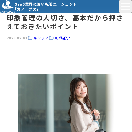
SaaS業界に強い転職エージェント
「カノープス」
印象管理の大切さ。基本だから押さ
えておきたいポイント
2025.02.03
キャリア
転職雑学