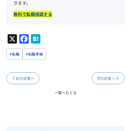
きます。
無料で転職相談する
X
F
H
a
at
c
e
#転職
#転職準備
e
n
b
a
前の記事へ
次の記事へ
o
o
一覧へもどる
k