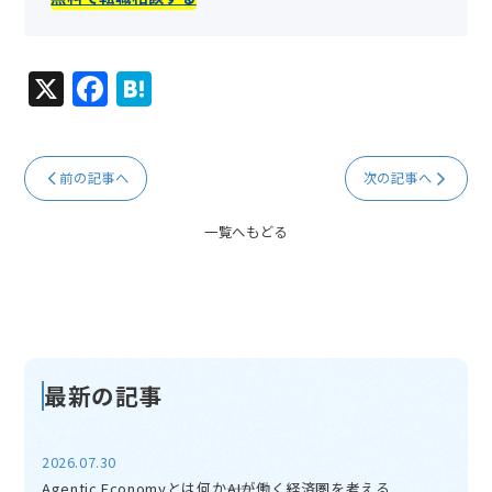
X
F
H
a
at
c
e
前の記事へ
次の記事へ
e
n
b
a
一覧へもどる
o
o
k
最新の記事
2026.07.30
Agentic Economyとは何か――AIが働く経済圏を考える