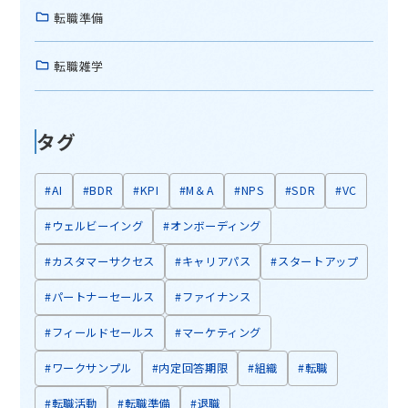
転職準備
転職雑学
タグ
#AI
#BDR
#KPI
#M＆A
#NPS
#SDR
#VC
#ウェルビーイング
#オンボーディング
#カスタマーサクセス
#キャリアパス
#スタートアップ
#パートナーセールス
#ファイナンス
#フィールドセールス
#マーケティング
#ワークサンプル
#内定回答期限
#組織
#転職
#転職活動
#転職準備
#退職