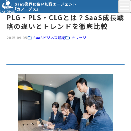
SaaS業界に強い転職エージェント
「カノープス」
PLG・PLS・CLGとは？SaaS成長戦
略の違いとトレンドを徹底比較
2025.09.05
SaaSビジネス知識
ナレッジ