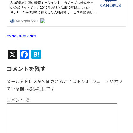
cano-pus.com
X
F
H
a
at
コメントを残す
c
e
e
n
メールアドレスが公開されることはありません。
※
が付い
ている欄は必須項目です
b
a
o
コメント
※
o
k