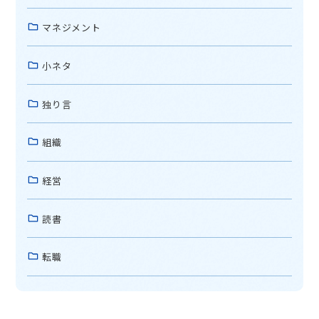
マネジメント
小ネタ
独り言
組織
経営
読書
転職