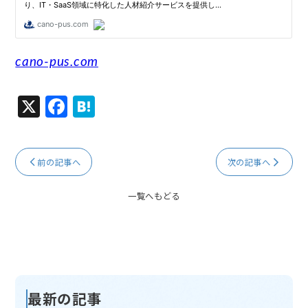
cano-pus.com
X
F
H
a
at
c
e
前の記事へ
次の記事へ
e
n
b
a
一覧へもどる
o
o
k
最新の記事