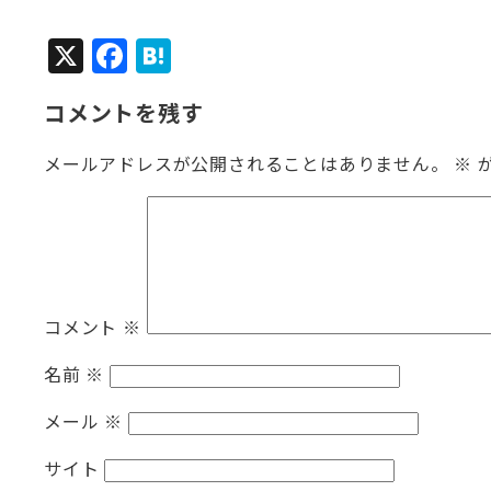
X
F
H
a
at
コメントを残す
c
e
e
n
メールアドレスが公開されることはありません。
※
b
a
o
o
k
コメント
※
名前
※
メール
※
サイト