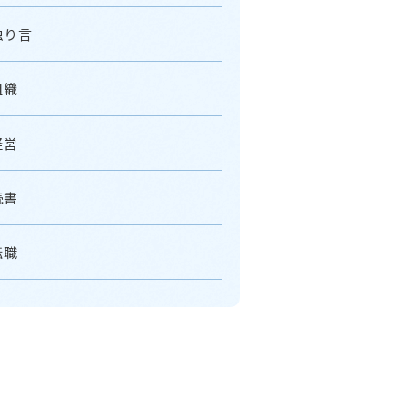
独り言
組織
経営
読書
転職