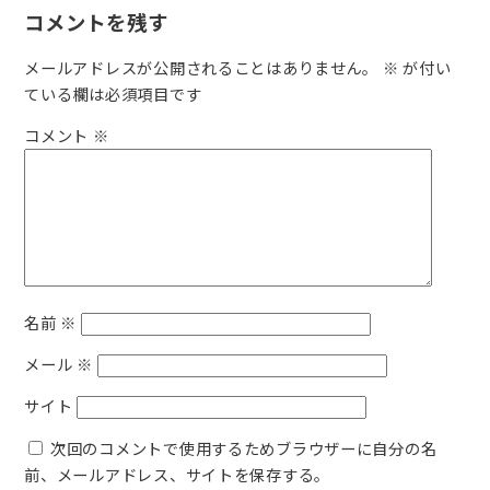
a
at
コメントを残す
c
e
e
n
メールアドレスが公開されることはありません。
※
が付い
ている欄は必須項目です
b
a
o
コメント
※
o
k
名前
※
メール
※
サイト
次回のコメントで使用するためブラウザーに自分の名
前、メールアドレス、サイトを保存する。