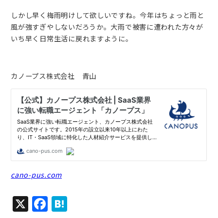
しかし早く梅雨明けして欲しいですね。今年はちょっと雨と
風が強すぎやしないだろうか。大雨で被害に遭われた方々が
いち早く日常生活に戻れますように。
カノープス株式会社 青山
cano-pus.com
X
F
H