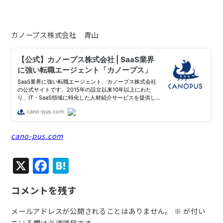
カノープス株式会社 青山
cano-pus.com
X
F
H
a
at
コメントを残す
c
e
e
n
メールアドレスが公開されることはありません。
※
が付い
ている欄は必須項目です