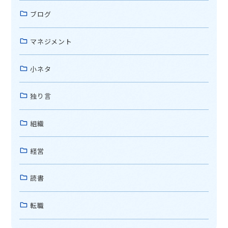
ブログ
マネジメント
小ネタ
独り言
組織
経営
読書
転職