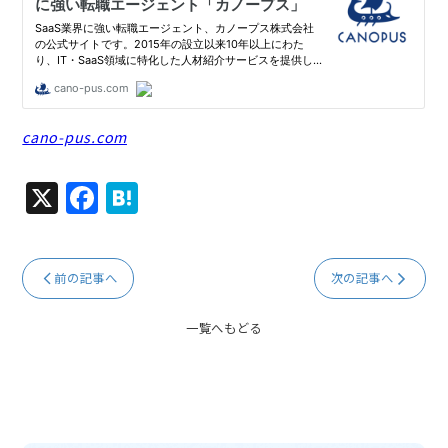
cano-pus.com
X
F
H
a
at
c
e
前の記事へ
次の記事へ
e
n
b
a
一覧へもどる
o
o
k