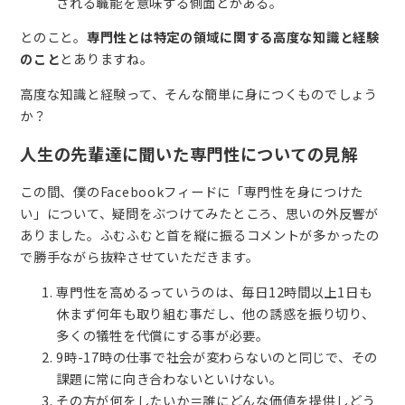
される職能を意味する側面とがある。
とのこと。
専門性とは特定の領域に関する高度な知識と経験
のこと
とありますね。
高度な知識と経験って、そんな簡単に身につくものでしょう
か？
人生の先輩達に聞いた専門性についての見解
この間、僕のFacebookフィードに「専門性を身につけた
い」について、疑問をぶつけてみたところ、思いの外反響が
ありました。ふむふむと首を縦に振るコメントが多かったの
で勝手ながら抜粋させていただきます。
専門性を高めるっていうのは、毎日12時間以上1日も
休まず何年も取り組む事だし、他の誘惑を振り切り、
多くの犠牲を代償にする事が必要。
9時-17時の仕事で社会が変わらないのと同じで、その
課題に常に向き合わないといけない。
その方が何をしたいか＝誰にどんな価値を提供しどう