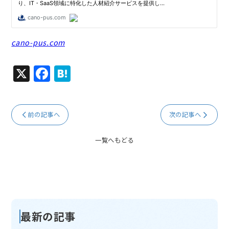
cano-pus.com
X
F
H
a
at
c
e
前の記事へ
次の記事へ
e
n
b
a
一覧へもどる
o
o
k
最新の記事