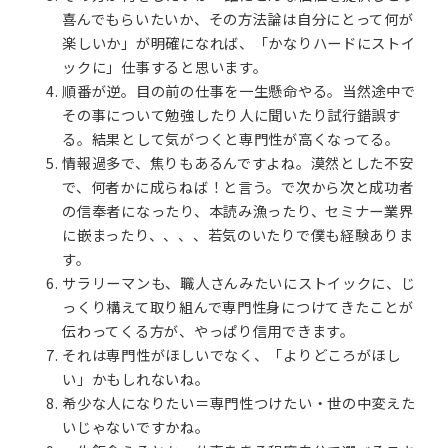
喜んでもらいたいか、その方法論は自分にとって何が
楽しいか」が明確になれば、「かなりハードにストイ
ックに」仕事すると思います。
順番が逆。目の前の仕事を一生懸命やる。当然途中で
その事について勉強したり人に聞いたり試行錯誤す
る。結果として気がつくと専門性が高くなってる。
情報過多で、焦りもあるんですよね。漠然とした不安
で、何者かに成らねば！と言う。で次から次と成功者
の信奉者になったり、本読み漁ったり、セミナー業界
に嵌まったり、、、、若気のいたりで僕も経験ありま
す。
サラリーマンも、職人さんみたいにストイックに、じ
っくり構えて取り組んで専門性身につけてきたことが
伝わってくる方が、やっぱり信用できます。
それは専門性がほしいでなく、「よりどころがほし
い」かもしれないね。
希少な人になりたい＝専門性つけたい・世の中変えた
いじゃないですかね。