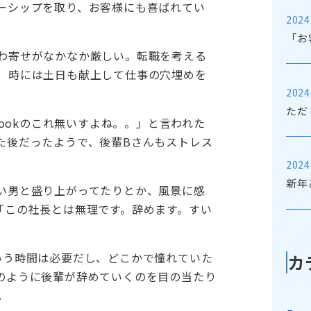
ーシップを取り、お客様にも喜ばれてい
2024
「お
わ寄せがなかなか厳しい。転職を考える
、時には土日も献上して仕事の穴埋めを
2024
ただ
bookのこれ無いすよね。。」と言われた
た後だったようで、後輩Bさんもストレス
2024
新年
い男と盛り上がってたりとか、風景に感
「この社長とは無理です。辞めます。すい
いう時間は必要だし、どこかで憧れていた
カ
のように後輩が辞めていくのを目の当たり
。