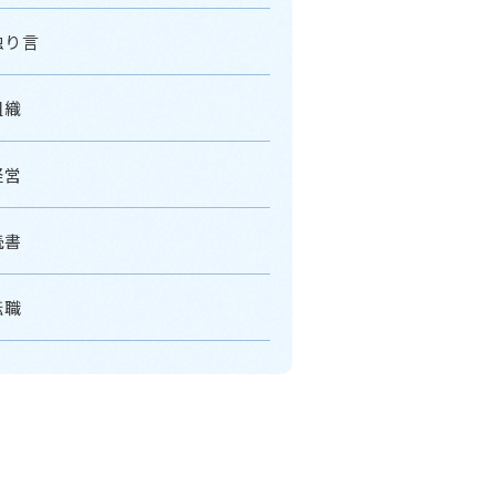
独り言
組織
経営
読書
転職