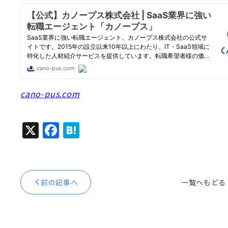
cano-pus.com
X
F
H
a
at
c
e
e
n
前の記事へ
一覧へもどる
b
a
o
o