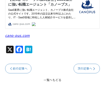
cano-pus.com
X
F
H
a
at
c
e
前の記事へ
次の記事へ
e
n
b
a
一覧へもどる
o
o
k