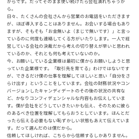
からです。だってそのまま使い続けたら会社潰れちゃうか
ら。
日々、たくさんの会社さんから営業のお電話をいただきます
が、ほぼ導入することはありません。お会いする場合もあり
ますが、そもそも「お金無いよ（まじで無いです）」と言っ
ているのに何度も連絡してくる方がいたりします。一人で経
営している会社の決裁だから考えの切り替えが早いと思われ
ているのか、それとも何も考えていないのか。
今、お願いしている企業様は最初に僕からお願いしようと思
っていた企業様です。「取引先を育てる」わけではないです
が、できるだけ僕の仕事を理解してほしいと思い「自分をさ
らけ出す」ということをしています。会社の財務状況やコン
バージョンしたキャンディデートのその後の状況の共有な
ど、かなりコンフィデェンシャルな内容もお伝えしていま
す。僕が会社をどうしていきたいかも伝え、そのために彼ら
のあるべき位置を理解してもらおうとしています。ほんとだ
ったら伝える必要もない恥ずかしい状態もあえて伝えていま
す。だって選んだのは僕だから。
信頼してほしければ、こちらから信頼するしかありません。