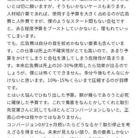
いとは切に願いますが、そうもいかないケースもあります。
人材紹介業であれば、使用する予算を大きく占めるのが広告
費と人件費ですが、僕のようなスタート間もない会社です
と、ある程度予算をブーストしていかないと、埋もれていっ
てしまいます。
でも、広告費は自分の首を絞めかねない要素も含んでいま
す。この仕事は売上の不確実性がとても高いので、あまり予
算をかけてしまうと会社を潰してしまう危険性が高まりま
す。本来広告費は売上の20-30%使用したら効果が出るので
しょうが、僕には怖くてできません。多分今後もそんなにか
けないと思います。10%-15%くらいまで圧縮するのが目標
です。
とはいえ悩んでひねり出した予算。額が幾らであろうと必死
に確保した予算です。これで集客をなんとかしてくれと取引
先営業さんに託してもほとんどコンバージョンしないと、正
直心の中は穏やかではなありません。
コンバージョン0が2ヶ月続いたらどうなるか？取引停止を考
えざるを得ません。未来が見えない限り、負の要素しかない