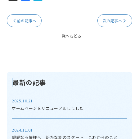
a
at
c
e
前の記事へ
次の記事へ
e
n
b
a
一覧へもどる
o
o
k
最新の記事
2025.10.21
ホームページをリニューアルしました
2024.11.01
親愛なる皆様へ 新たな期のスタート これからのこと