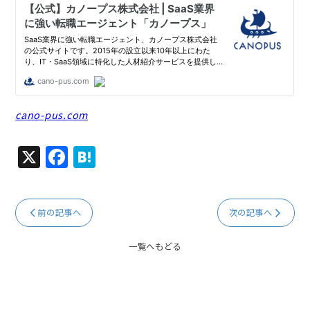
cano-pus.com
X
F
H
a
at
c
e
前の記事へ
次の記事へ
e
n
b
a
一覧へもどる
o
o