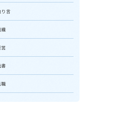
独り言
組織
経営
読書
転職