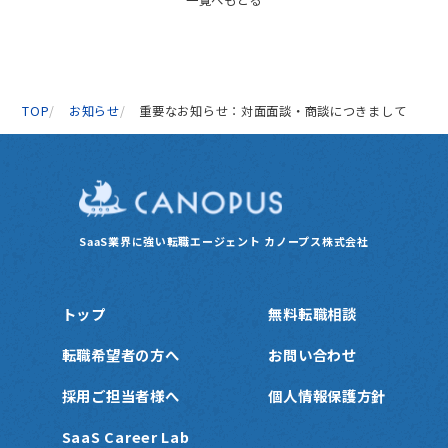
一覧へもどる
o
o
k
TOP
お知らせ
重要なお知らせ：対面面談・商談につきまして
SaaS業界に強い転職エージェント
カノープス株式会社
トップ
無料転職相談
転職希望者の方へ
お問い合わせ
採用ご担当者様へ
個人情報保護方針
SaaS Career Lab