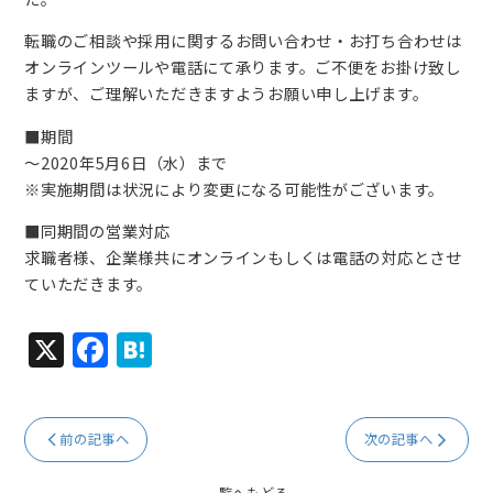
転職のご相談や採用に関するお問い合わせ・お打ち合わせは
オンラインツールや電話にて承ります。ご不便をお掛け致し
ますが、ご理解いただきますようお願い申し上げます。
■期間
～2020年5月6日（水）まで
※実施期間は状況により変更になる可能性がございます。
■同期間の営業対応
求職者様、企業様共にオンラインもしくは電話の対応とさせ
ていただきます。
X
F
H
a
at
c
e
前の記事へ
次の記事へ
e
n
b
a